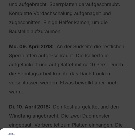
und aufgebracht, Sperrplatten daraufgeschraubt.
Komplette Vordachschalung aufgenagelt und
zugeschnitten. Einige Helfer kamen, um die
Baustelle aufzuräumen.
Mo. 09. April 2018:
An der Südseite die restlichen
Sperrplatten aufge-schraubt. Die Isolierfolie
aufgetackert und aufgelattet mit ca.10 Pers. Durch
die Sonntagsarbeit konnte das Dach trocken
verschlossen werden. Etwas bewölkt aber noch
warm.
Di. 10. April 2018:
Den Rest aufgelattet und den
Windfang angebracht. Die zwei Dachfenster
eingebaut. Vorbereitet zum Platten einhängen. Die
Dach-platten wurden angeliefert und abgeladen: 18