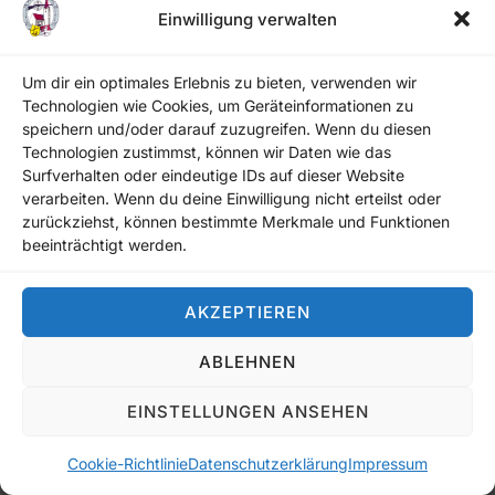
Einwilligung verwalten
Paletten mit Zubehör. Abends hatte Gerlmaier
Franz einen Teil Dachrinnenhaken angebracht.
Um dir ein optimales Erlebnis zu bieten, verwenden wir
Technologien wie Cookies, um Geräteinformationen zu
Mi. 11 April 2018:
Ab 18 Uhr Gerlmaier mit Helfern
speichern und/oder darauf zuzugreifen. Wenn du diesen
Dachrinnenhaken, Vogelschutzgitter und östlich
Technologien zustimmst, können wir Daten wie das
Surfverhalten oder eindeutige IDs auf dieser Website
einen Teil Dachrinnen angebracht. (Trocken)
verarbeiten. Wenn du deine Einwilligung nicht erteilst oder
zurückziehst, können bestimmte Merkmale und Funktionen
Do. 12. April 2018:
Von 18 bis 21 Uhr Gerlmaier
beeinträchtigt werden.
mit Helfern die kompletten Dachrinnen angebracht.
(trocken)
AKZEPTIEREN
Fr. 13. April 2018:
Sepp Schwarzenbeck und
ABLEHNEN
Jakob Mühlhuber haben die Dachplatten für die
EINSTELLUNGEN ANSEHEN
Dachkehle am Eingang zugeschnitten und
eingehängt. Am Spätnachmittag hatte Gerlmaier
Cookie-Richtlinie
Datenschutzerklärung
Impressum
den Windfang mit Bleche verkleidet. Abends