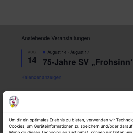
Anstehende Veranstaltungen
H
August 14
-
August 17
AUG.
14
e
75-Jahre SV „Frohsin
r
v
o
Kalender anzeigen
r
g
e
h
o
b
e
n
Um dir ein optimales Erlebnis zu bieten, verwenden wir Technol
Cookies, um Geräteinformationen zu speichern und/oder darauf
Wenn du diesen Technologien zustimmst, können wir Daten wie