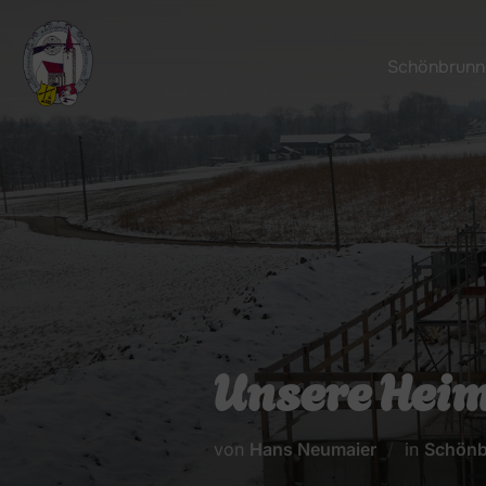
Zum
Inhalt
Schönbrunne
springen
Unsere Heim
von
Hans Neumaier
in
Schönb