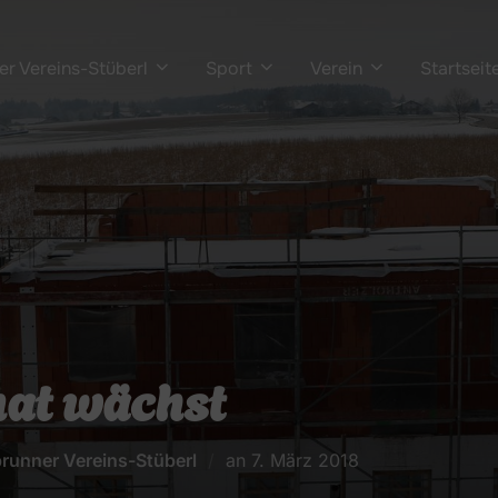
r Vereins-Stüberl
Sport
Verein
Startseit
at wächst
Veröffentlicht
runner Vereins-Stüberl
an
7. März 2018
am