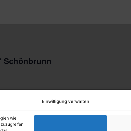
n“ Schönbrunn
Einwilligung verwalten
Wir sind auch auf Instagram
ogien wie
 zuzugreifen.
 das