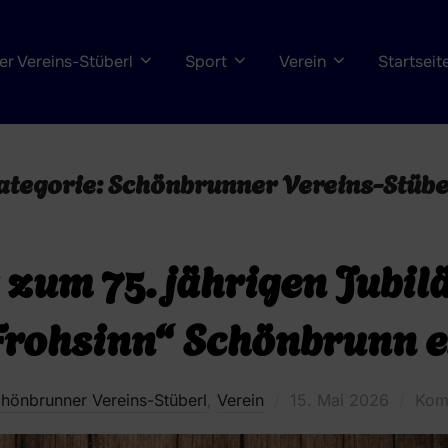
r Vereins-Stüberl
Sport
Verein
Startseit
ategorie:
Schönbrunner Vereins-Stübe
 zum 75. jährigen Jubil
Frohsinn“ Schönbrunn e.
Veröffentlicht
hönbrunner Vereins-Stüberl
,
Verein
15. Mai 2026
Komm
am