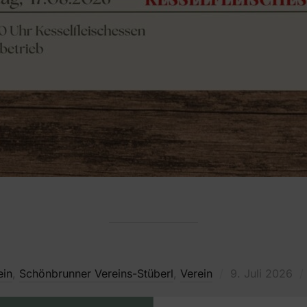
Veröffentlicht
ein
,
Schönbrunner Vereins-Stüberl
,
Verein
9. Juli 2026
am